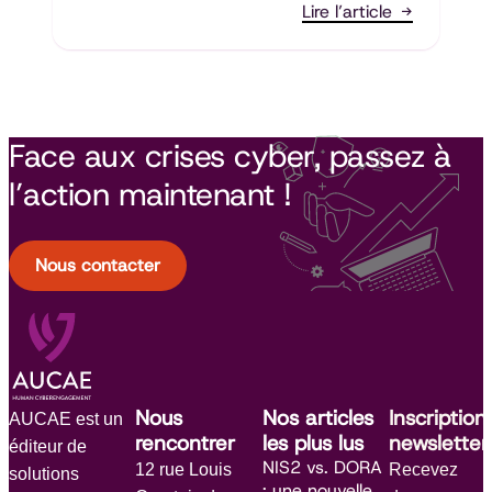
Lire l’article
Face aux crises cyber, passez à
l’action maintenant !
Nous contacter
Nous
Nos articles
Inscription
AUCAE est un
rencontrer
les plus lus
newsletter
éditeur de
NIS2 vs. DORA
12 rue Louis
Recevez
solutions
: une nouvelle