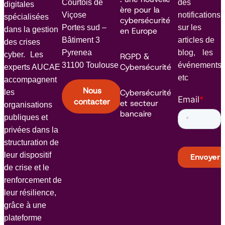
Courtois de
des
digitales
ère pour la
Viçose
notifications
spécialisées
cybersécurité
Portes sud –
sur les
dans la gestion
en Europe
Bâtiment 3
articles de
des crises
Pyrenea
blog, les
cyber. Les
RGPD &
31100 Toulouse
événements
Cybersécurité
experts AUCAE
etc
accompagnent
Nous
Cybersécurité
les
Email
*
contacter
et secteur
organisations
bancaire
publiques et
privées dans la
structuration de
leur dispositif
de crise et le
renforcement de
leur résilience,
grâce à une
plateforme