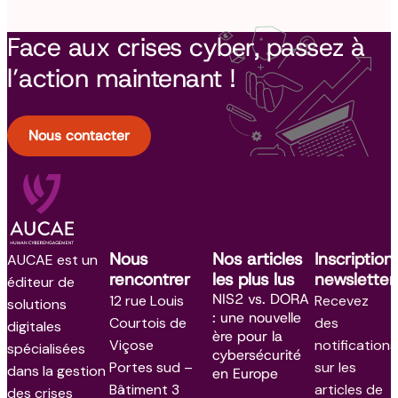
Face aux crises cyber, passez à
l’action maintenant !
Nous contacter
Nous
Nos articles
Inscription
AUCAE est un
rencontrer
les plus lus
newsletter
éditeur de
NIS2 vs. DORA
12 rue Louis
Recevez
solutions
: une nouvelle
Courtois de
des
digitales
ère pour la
Viçose
notifications
spécialisées
cybersécurité
Portes sud –
sur les
dans la gestion
en Europe
Bâtiment 3
articles de
des crises