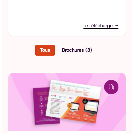
Je télécharge
Filtres Téléchargements
Tous
Brochures
(3)