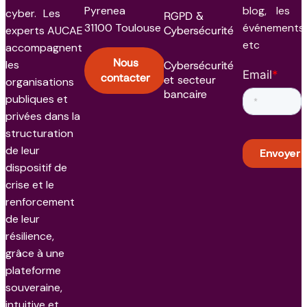
Pyrenea
blog, les
cyber. Les
RGPD &
31100 Toulouse
événements
experts AUCAE
Cybersécurité
etc
accompagnent
Nous
les
Cybersécurité
Email
*
contacter
et secteur
organisations
bancaire
publiques et
privées dans la
structuration
de leur
dispositif de
crise et le
renforcement
de leur
résilience,
grâce à une
plateforme
souveraine,
intuitive et