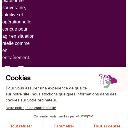
plateforme
souveraine,
intuitive et
opérationnelle,
conçue pour
agir en situation
réelle comme
en
entraînement.
© 2026 AUCAE. Tous droits réservés
Mentions légales
Politique de protection des données
Politique de gestion des cookies