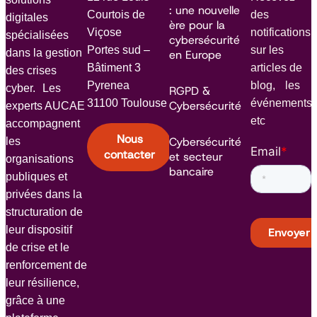
: une nouvelle
Courtois de
des
digitales
ère pour la
Viçose
notifications
spécialisées
cybersécurité
Portes sud –
sur les
dans la gestion
en Europe
Bâtiment 3
articles de
des crises
Pyrenea
blog, les
cyber. Les
RGPD &
31100 Toulouse
événements
Cybersécurité
experts AUCAE
etc
accompagnent
Nous
Cybersécurité
les
Email
*
contacter
et secteur
organisations
bancaire
publiques et
privées dans la
structuration de
leur dispositif
de crise et le
renforcement de
leur résilience,
grâce à une