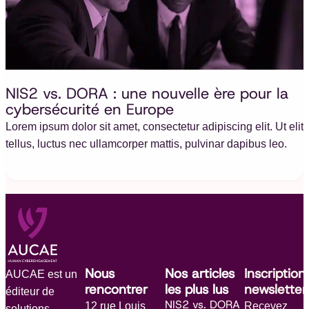
NIS2 vs. DORA : une nouvelle ère pour la
cybersécurité en Europe
Lorem ipsum dolor sit amet, consectetur adipiscing elit. Ut elit
tellus, luctus nec ullamcorper mattis, pulvinar dapibus leo.
Nous
Nos articles
Inscription
AUCAE est un
rencontrer
les plus lus
newsletter
éditeur de
NIS2 vs. DORA
12 rue Louis
Recevez
solutions