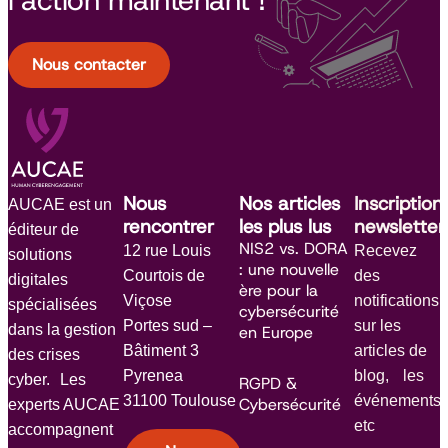
l’action maintenant !
Nous contacter
Nous
Nos articles
Inscription
AUCAE est un
rencontrer
les plus lus
newsletter
éditeur de
NIS2 vs. DORA
12 rue Louis
Recevez
solutions
: une nouvelle
Courtois de
des
digitales
ère pour la
Viçose
notifications
spécialisées
cybersécurité
Portes sud –
sur les
dans la gestion
en Europe
Bâtiment 3
articles de
des crises
Pyrenea
blog, les
cyber. Les
RGPD &
31100 Toulouse
événements
Cybersécurité
experts AUCAE
etc
accompagnent