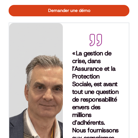
Demander une démo
« La gestion de
crise, dans
l’Assurance et la
Protection
Sociale, est avant
tout une question
de responsabilité
envers des
millions
d’adhérents.
Nous fournissons
aux organismes