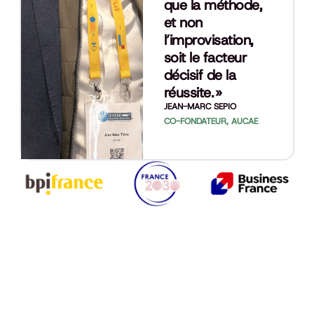
que la méthode,
et non
l’improvisation,
soit le facteur
décisif de la
réussite. »
JEAN-MARC SEPIO
CO-FONDATEUR, AUCAE
ob
so
Cr
l
C