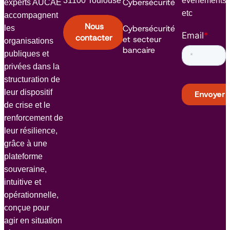
31100 Toulouse
événements
Cybersécurité
experts AUCAE
etc
accompagnent
Nous
Cybersécurité
les
Email
*
contacter
et secteur
organisations
bancaire
publiques et
privées dans la
structuration de
leur dispositif
de crise et le
renforcement de
leur résilience,
grâce à une
plateforme
souveraine,
intuitive et
opérationnelle,
conçue pour
agir en situation