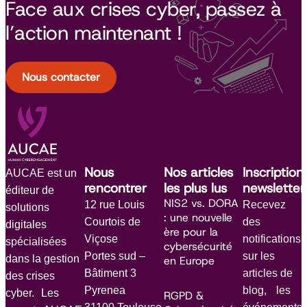
Face aux crises cyber, passez à
l’action maintenant !
Nous contacter
Nous
Nos articles
Inscription
AUCAE est un
rencontrer
les plus lus
newsletter
éditeur de
NIS2 vs. DORA
12 rue Louis
Recevez
solutions
: une nouvelle
Courtois de
des
digitales
ère pour la
Viçose
notifications
spécialisées
cybersécurité
Portes sud –
sur les
dans la gestion
en Europe
Bâtiment 3
articles de
des crises
Pyrenea
blog, les
cyber. Les
RGPD &