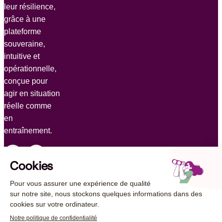
leur résilience,
grâce à une
plateforme
souveraine,
intuitive et
opérationnelle,
conçue pour
agir en situation
réelle comme
en
entraînement.
© 2026 AUCAE. Tous droits réservés
Mentions légales
Politique de protection des données