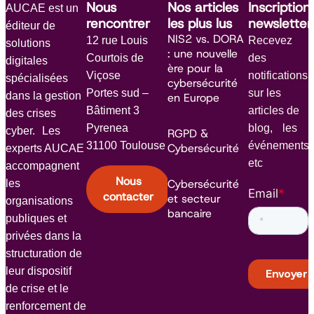
Nous
Nos articles
Inscription
AUCAE est un
rencontrer
les plus lus
newsletter
éditeur de
NIS2 vs. DORA
12 rue Louis
Recevez
solutions
: une nouvelle
Courtois de
des
digitales
ère pour la
Viçose
notifications
spécialisées
cybersécurité
Portes sud –
sur les
dans la gestion
en Europe
Bâtiment 3
articles de
des crises
Pyrenea
blog, les
cyber. Les
RGPD &
31100 Toulouse
événements
Cybersécurité
experts AUCAE
etc
accompagnent
Nous
Cybersécurité
les
Email
*
contacter
et secteur
organisations
bancaire
publiques et
privées dans la
structuration de
leur dispositif
de crise et le
renforcement de