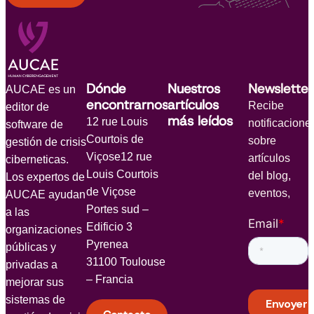
Dónde
Nuestros
Newsletter
AUCAE es un
encontrarnos
artículos
Recibe
editor de
más leídos
12 rue Louis
notificacione
software de
Courtois de
sobre
gestión de crisis
Viçose12 rue
artículos
ciberneticas.
Louis Courtois
del blog,
Los expertos de
de Viçose
eventos,
AUCAE ayudan
Portes sud –
a las
Email
*
Edificio 3
organizaciones
Pyrenea
públicas y
31100 Toulouse
privadas a
– Francia
mejorar sus
sistemas de