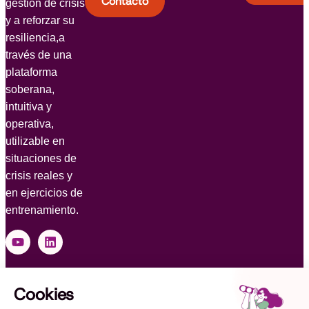
Contacto
gestión de crisis
y a reforzar su
resiliencia,a
través de una
plataforma
soberana,
intuitiva y
operativa,
utilizable en
situaciones de
crisis reales y
en ejercicios de
entrenamiento.
© 2026 AUCAE