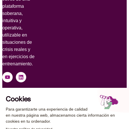
plataforma
soberana,
intuitiva y
operativa,
utilizable en
situaciones de
crisis reales y
en ejercicios de
entrenamiento.
© 2026 AUCAE
Información legal
Política de protección de datos personales