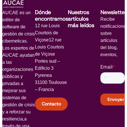
Dónde
Nuestros
Newsletter
AUCAE es un
encontrarnos
artículos
Recibe
editor de
más leídos
12 rue Louis
notificacione
software de
Courtois de
sobre
gestión de crisis
Viçose12 rue
artículos
ciberneticas.
Louis Courtois
del blog,
Los expertos de
de Viçose
eventos,
AUCAE ayudan
Portes sud –
a las
Email
*
Edificio 3
organizaciones
Pyrenea
públicas y
31100 Toulouse
privadas a
– Francia
mejorar sus
sistemas de
Contacto
gestión de crisis
y a reforzar su
resiliencia,a
través de una