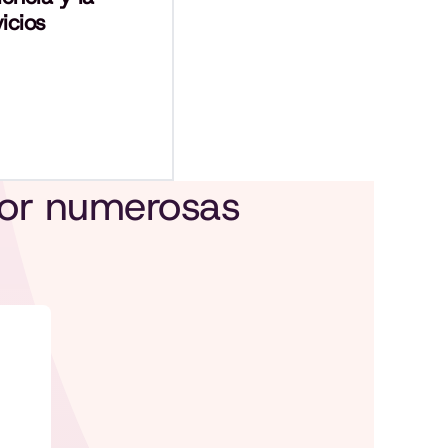
icios
por numerosas