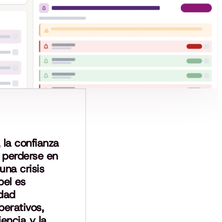
, la confianza
 perderse en
una crisis
pel es
idad
perativos,
iencia y la