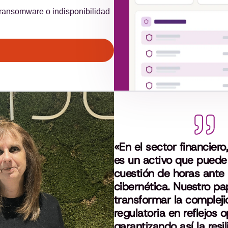
 ransomware o indisponibilidad
«En el sector financiero
es un activo que puede
cuestión de horas ante 
cibernética. Nuestro pa
transformar la complej
regulatoria en reflejos o
garantizando así la resil