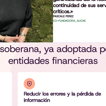
continuidad de sus serv
críticos.»
PASCALE PEREZ
CO-FUNDADORA, AUCAE
 soberana, ya adoptada 
entidades financieras
Reducir los errores y la pérdida de
información