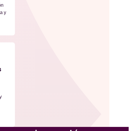
ón
a y
s
y