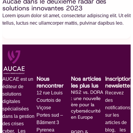
Aucae dans le deuxième radar des
solutions innovantes 2023
Lorem ipsum dolor sit amet, consectetur adipiscing elit. Ut elit
tellus, luctus nec ullamcorper mattis, pulvinar dapibus leo.
Nous
Nos articles
Inscription
AUCAE est un
rencontrer
les plus lus
newsletter
éditeur de
NIS2 vs. DORA
12 rue Louis
Recevez
solutions
: une nouvelle
Courtois de
des
digitales
ère pour la
Viçose
notifications
spécialisées
cybersécurité
Portes sud –
sur les
dans la gestion
en Europe
Bâtiment 3
articles de
des crises
Pyrenea
blog, les
cyber. Les
RGPD &