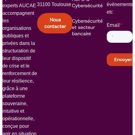
31100 Toulouse
événements
Cybersécurité
experts AUCAE
etc
accompagnent
Nous
Cybersécurité
les
Email
*
contacter
et secteur
organisations
bancaire
publiques et
privées dans la
structuration de
leur dispositif
de crise et le
renforcement de
leur résilience,
grâce à une
plateforme
souveraine,
intuitive et
opérationnelle,
conçue pour
agir en situation