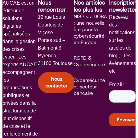
Nous
Nos articles
Inscription
AUCAE est un
rencontrer
les plus lus
newsletter
éditeur de
NIS2 vs. DORA
12 rue Louis
Recevez
solutions
: une nouvelle
Courtois de
des
digitales
ère pour la
Viçose
notifications
spécialisées
cybersécurité
Portes sud –
sur les
dans la gestion
en Europe
Bâtiment 3
articles de
des crises
Pyrenea
blog, les
cyber. Les
RGPD &
31100 Toulouse
événements
Cybersécurité
experts AUCAE
etc
accompagnent
Nous
Cybersécurité
les
Email
*
contacter
et secteur
organisations
bancaire
publiques et
privées dans la
structuration de
leur dispositif
de crise et le
renforcement de