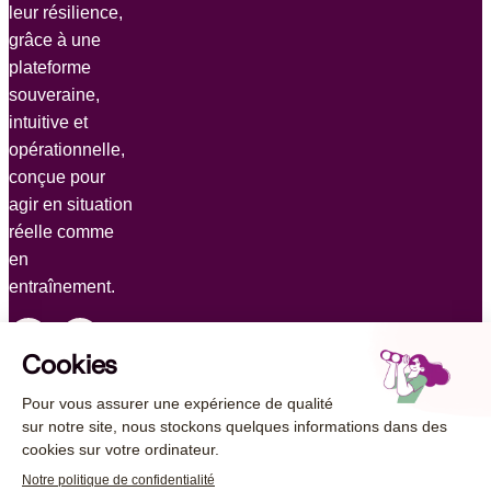
leur résilience,
grâce à une
plateforme
souveraine,
intuitive et
opérationnelle,
conçue pour
agir en situation
réelle comme
en
entraînement.
© 2026 AUCAE. Tous droits réservés
Mentions légales
Politique de protection des données